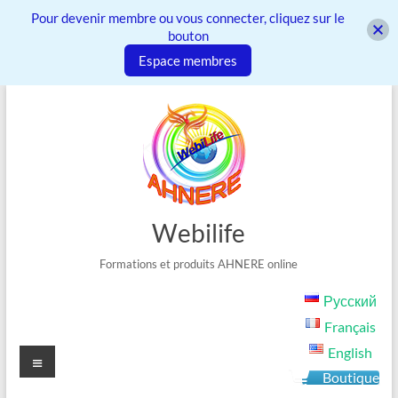
Pour devenir membre ou vous connecter, cliquez sur le
bouton
Espace membres
Aller
au
contenu
Webilife
Formations et produits AHNERE online
Русский
Français
English
Menu
Boutique