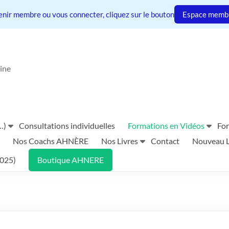
nir membre ou vous connecter, cliquez sur le bouton
Espace memb
ine
…)
Consultations individuelles
Formations en Vidéos
For
Nos Coachs AHNÈRE
Nos Livres
Contact
Nouveau Li
2025)
Boutique AHNERE