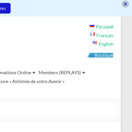
res
Русский
Français
English
Boutique
mations Online
Members (REPLAYS)
vre « Alchimie de votre Avenir »