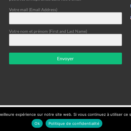
Votre mail (Email Address)
Votre nom et prénom (First and Last Name)
Envoyer
eilleure expérience sur notre site web. Si vous continuez à utiliser ce
nline
Ok
Politique de confidentialité