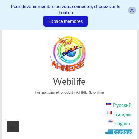
Pour devenir membre ou vous connecter, cliquez sur le
bouton
Espace membres
Aller
au
contenu
Webilife
Formations et produits AHNERE online
Русский
Français
English
Menu
Boutique