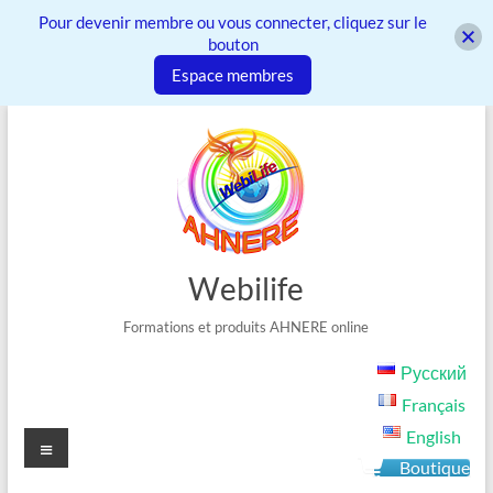
Pour devenir membre ou vous connecter, cliquez sur le
bouton
Espace membres
Aller
au
contenu
Webilife
Formations et produits AHNERE online
Русский
Français
English
Menu
Boutique